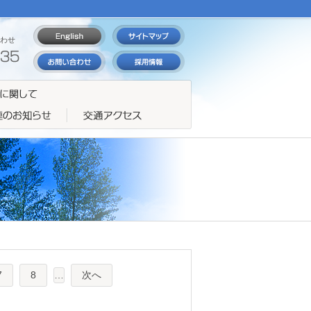
わせ
7
8
…
次へ