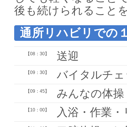
後も続けられること
通所リハビリでの
送迎
【08：30】
バイタルチェ
【09：30】
みんなの体操
【09：45】
入浴・作業・
【10：00】