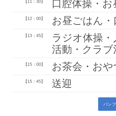
口腔体操・お
【11：30】
お昼ごはん・
【12：00】
ラジオ体操・
【13：45】
活動・クラブ
お茶会・おや
【15：00】
送迎
【15：45】
パンフレ