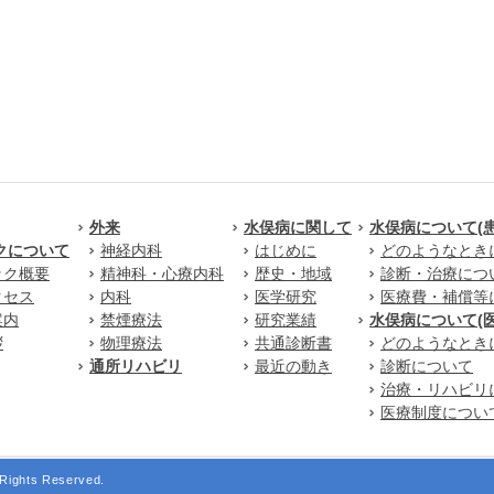
外来
水俣病に関して
水俣病について(
クについて
神経内科
はじめに
どのようなとき
ック概要
精神科・心療内科
歴史・地域
診断・治療につ
クセス
内科
医学研究
医療費・補償等
案内
禁煙療法
研究業績
水俣病について(
拶
物理療法
共通診断書
どのようなとき
通所リハビリ
最近の動き
診断について
治療・リハビリ
医療制度につい
Rights Reserved.