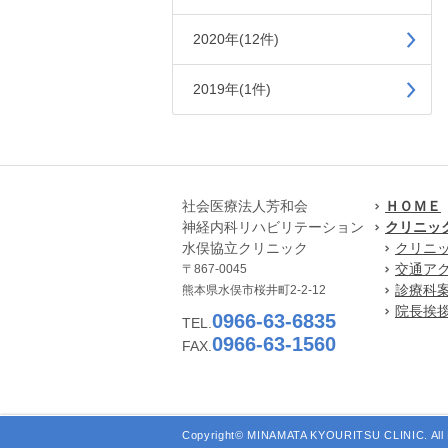
2020年(12件)
2019年(1件)
社会医療法人芳和会
ＨＯＭＥ
神経内科リハビリテーション
クリニッ
水俣協立クリニック
クリニ
交通ア
〒867-0045
診療科
熊本県水俣市桜井町2-2-12
院長挨
0966-63-6835
TEL.
0966-63-1560
FAX.
Copyright© MINAMATA KYOURITSU CLINIC. All 