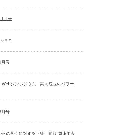
11月号
10月号
9月号
・Webシンポジウム 高岡院長のパワー
8月号
からの照会に対する回答」問題 関連年表