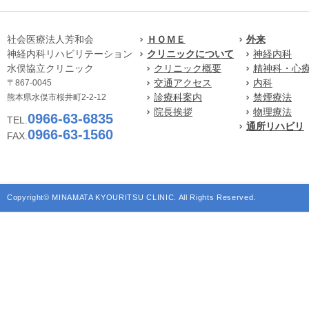
社会医療法人芳和会
ＨＯＭＥ
外来
神経内科リハビリテーション
クリニックについて
神経内科
水俣協立クリニック
クリニック概要
精神科・心
交通アクセス
内科
〒867-0045
診療科案内
禁煙療法
熊本県水俣市桜井町2-2-12
院長挨拶
物理療法
0966-63-6835
TEL.
通所リハビリ
0966-63-1560
FAX.
Copyright© MINAMATA KYOURITSU CLINIC. All Rights Reserved.