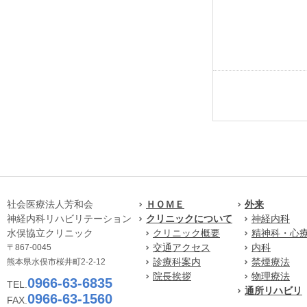
社会医療法人芳和会
ＨＯＭＥ
外来
神経内科リハビリテーション
クリニックについて
神経内科
水俣協立クリニック
クリニック概要
精神科・心
交通アクセス
内科
〒867-0045
診療科案内
禁煙療法
熊本県水俣市桜井町2-2-12
院長挨拶
物理療法
0966-63-6835
TEL.
通所リハビリ
0966-63-1560
FAX.