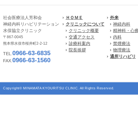
社会医療法人芳和会
ＨＯＭＥ
外来
神経内科リハビリテーション
クリニックについて
神経内科
水俣協立クリニック
クリニック概要
精神科・心
交通アクセス
内科
〒867-0045
診療科案内
禁煙療法
熊本県水俣市桜井町2-2-12
院長挨拶
物理療法
0966-63-6835
TEL.
通所リハビリ
0966-63-1560
FAX.
Copyright© MINAMATA KYOURITSU CLINIC. All Rights Reserved.