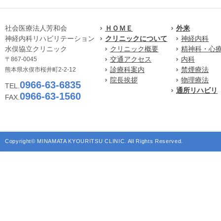
社会医療法人芳和会
ＨＯＭＥ
外来
神経内科リハビリテーション
クリニックについて
神経内科
水俣協立クリニック
クリニック概要
精神科・心
交通アクセス
内科
〒867-0045
診療科案内
禁煙療法
熊本県水俣市桜井町2-2-12
院長挨拶
物理療法
0966-63-6835
TEL.
通所リハビリ
0966-63-1560
FAX.
Copyright© MINAMATA KYOURITSU CLINIC. All Rights Reserved.