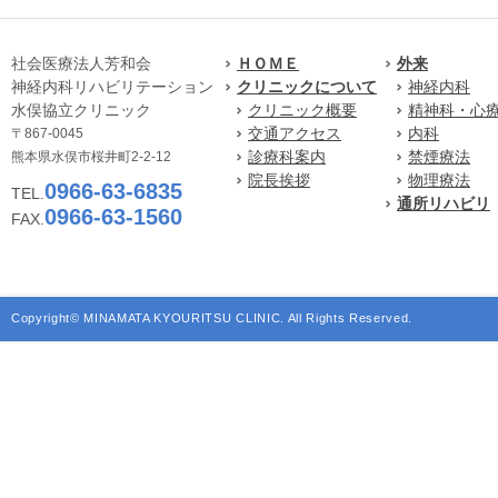
社会医療法人芳和会
ＨＯＭＥ
外来
神経内科リハビリテーション
クリニックについて
神経内科
水俣協立クリニック
クリニック概要
精神科・心
交通アクセス
内科
〒867-0045
診療科案内
禁煙療法
熊本県水俣市桜井町2-2-12
院長挨拶
物理療法
0966-63-6835
TEL.
通所リハビリ
0966-63-1560
FAX.
Copyright© MINAMATA KYOURITSU CLINIC. All Rights Reserved.