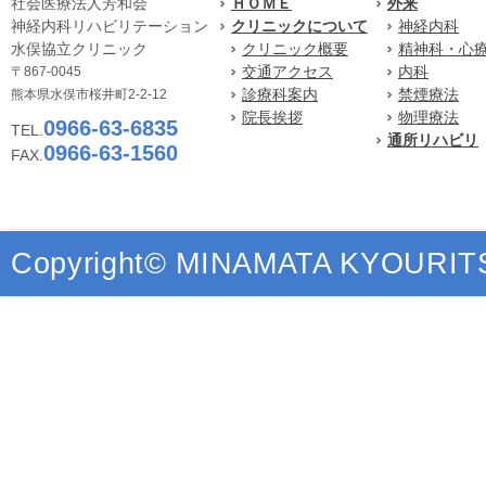
社会医療法人芳和会
ＨＯＭＥ
外来
神経内科リハビリテーション
クリニックについて
神経内科
水俣協立クリニック
クリニック概要
精神科・心
交通アクセス
内科
〒867-0045
診療科案内
禁煙療法
熊本県水俣市桜井町2-2-12
院長挨拶
物理療法
0966-63-6835
TEL.
通所リハビリ
0966-63-1560
FAX.
Copyright© MINAMATA KYOURITSU