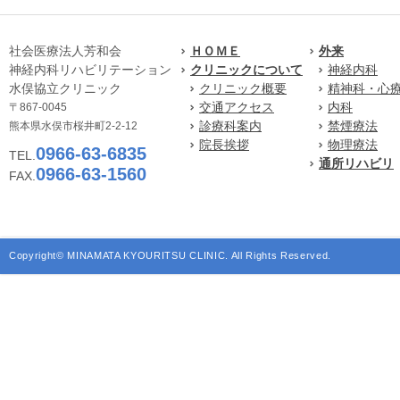
社会医療法人芳和会
ＨＯＭＥ
外来
神経内科リハビリテーション
クリニックについて
神経内科
水俣協立クリニック
クリニック概要
精神科・心
交通アクセス
内科
〒867-0045
診療科案内
禁煙療法
熊本県水俣市桜井町2-2-12
院長挨拶
物理療法
0966-63-6835
TEL.
通所リハビリ
0966-63-1560
FAX.
Copyright© MINAMATA KYOURITSU CLINIC. All Rights Reserved.