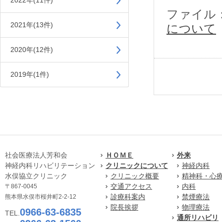
2022年(11件)
ファイル
2021年(13件)
について
2020年(12件)
2019年(1件)
社会医療法人芳和会
ＨＯＭＥ
外来
神経内科リハビリテーション
クリニックについて
神経内科
水俣協立クリニック
クリニック概要
精神科・心
交通アクセス
内科
〒867-0045
診療科案内
禁煙療法
熊本県水俣市桜井町2-2-12
院長挨拶
物理療法
0966-63-6835
TEL.
通所リハビリ