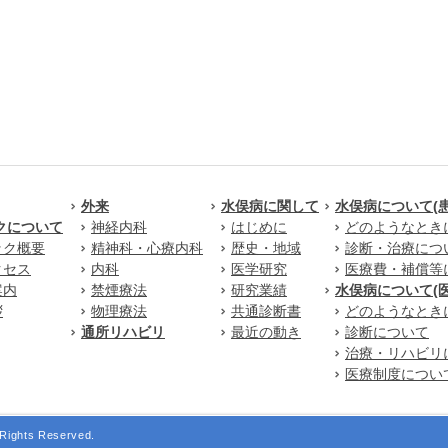
外来
水俣病に関して
水俣病について(
クについて
神経内科
はじめに
どのようなとき
ック概要
精神科・心療内科
歴史・地域
診断・治療につ
クセス
内科
医学研究
医療費・補償等
案内
禁煙療法
研究業績
水俣病について(
拶
物理療法
共通診断書
どのようなとき
通所リハビリ
最近の動き
診断について
治療・リハビリ
医療制度につい
Rights Reserved.