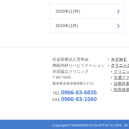
2020年(12件)
2019年(1件)
社会医療法人芳和会
ＨＯＭＥ
神経内科リハビリテーション
クリニッ
水俣協立クリニック
クリニ
交通ア
〒867-0045
診療科
熊本県水俣市桜井町2-2-12
院長挨
0966-63-6835
TEL.
0966-63-1560
FAX.
Copyright© MINAMATA KYOURITSU CLINIC. All 