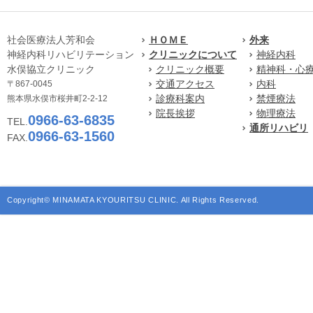
社会医療法人芳和会
ＨＯＭＥ
外来
神経内科リハビリテーション
クリニックについて
神経内科
水俣協立クリニック
クリニック概要
精神科・心
交通アクセス
内科
〒867-0045
診療科案内
禁煙療法
熊本県水俣市桜井町2-2-12
院長挨拶
物理療法
0966-63-6835
TEL.
通所リハビリ
0966-63-1560
FAX.
Copyright© MINAMATA KYOURITSU CLINIC. All Rights Reserved.