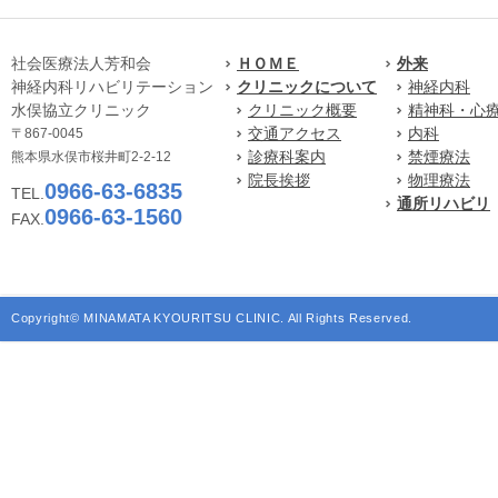
社会医療法人芳和会
ＨＯＭＥ
外来
神経内科リハビリテーション
クリニックについて
神経内科
水俣協立クリニック
クリニック概要
精神科・心
交通アクセス
内科
〒867-0045
診療科案内
禁煙療法
熊本県水俣市桜井町2-2-12
院長挨拶
物理療法
0966-63-6835
TEL.
通所リハビリ
0966-63-1560
FAX.
Copyright© MINAMATA KYOURITSU CLINIC. All Rights Reserved.