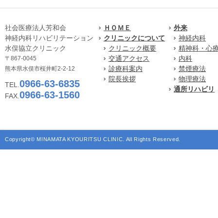
社会医療法人芳和会
ＨＯＭＥ
外来
神経内科リハビリテーション
クリニックについて
神経内科
水俣協立クリニック
クリニック概要
精神科・心
交通アクセス
内科
〒867-0045
診療科案内
禁煙療法
熊本県水俣市桜井町2-2-12
院長挨拶
物理療法
0966-63-6835
TEL.
通所リハビリ
0966-63-1560
FAX.
Copyright© MINAMATA KYOURITSU CLINIC. All Rights Reserved.