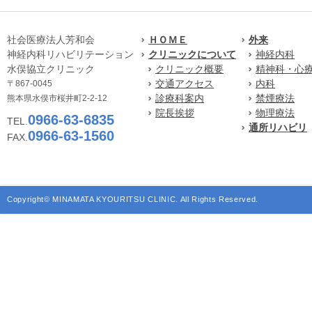
社会医療法人芳和会
ＨＯＭＥ
外来
神経内科リハビリテーション
クリニックについて
神経内科
水俣協立クリニック
クリニック概要
精神科・心
交通アクセス
内科
〒867-0045
診療科案内
禁煙療法
熊本県水俣市桜井町2-2-12
院長挨拶
物理療法
0966-63-6835
TEL.
通所リハビリ
0966-63-1560
FAX.
Copyright© MINAMATA KYOURITSU CLINIC. All Rights Reserved.