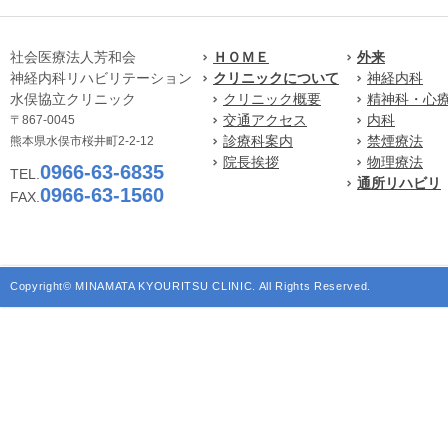
社会医療法人芳和会
ＨＯＭＥ
外来
神経内科リハビリテーション
クリニックについて
神経内科
水俣協立クリニック
クリニック概要
精神科・心
交通アクセス
内科
〒867-0045
診療科案内
禁煙療法
熊本県水俣市桜井町2-2-12
院長挨拶
物理療法
0966-63-6835
TEL.
通所リハビリ
0966-63-1560
FAX.
Copyright© MINAMATA KYOURITSU CLINIC. All Rights Reserved.