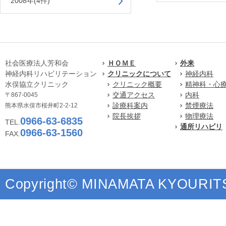
2008年(4件)
社会医療法人芳和会
ＨＯＭＥ
外来
神経内科リハビリテーション
クリニックについて
神経内科
水俣協立クリニック
クリニック概要
精神科・心
交通アクセス
内科
〒867-0045
診療科案内
禁煙療法
熊本県水俣市桜井町2-2-12
院長挨拶
物理療法
0966-63-6835
TEL.
通所リハビリ
0966-63-1560
FAX.
Copyright© MINAMATA KYOURITSU