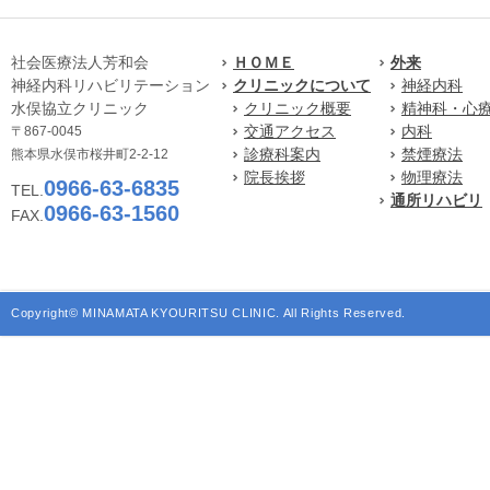
社会医療法人芳和会
ＨＯＭＥ
外来
神経内科リハビリテーション
クリニックについて
神経内科
水俣協立クリニック
クリニック概要
精神科・心
交通アクセス
内科
〒867-0045
診療科案内
禁煙療法
熊本県水俣市桜井町2-2-12
院長挨拶
物理療法
0966-63-6835
TEL.
通所リハビリ
0966-63-1560
FAX.
Copyright© MINAMATA KYOURITSU CLINIC. All Rights Reserved.