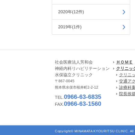
2020年(12件)
2019年(1件)
社会医療法人芳和会
ＨＯＭＥ
神経内科リハビリテーション
クリニッ
水俣協立クリニック
クリニ
交通ア
〒867-0045
診療科
熊本県水俣市桜井町2-2-12
院長挨
0966-63-6835
TEL.
0966-63-1560
FAX.
Copyright© MINAMATA KYOURITSU CLINIC. All 