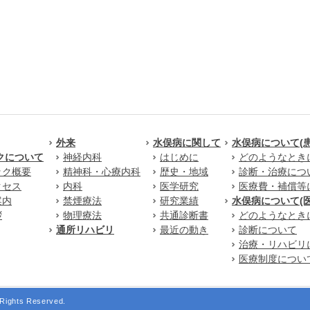
外来
水俣病に関して
水俣病について(
クについて
神経内科
はじめに
どのようなとき
ック概要
精神科・心療内科
歴史・地域
診断・治療につ
クセス
内科
医学研究
医療費・補償等
案内
禁煙療法
研究業績
水俣病について(
拶
物理療法
共通診断書
どのようなとき
通所リハビリ
最近の動き
診断について
治療・リハビリ
医療制度につい
Rights Reserved.