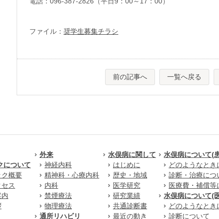
電話：096-387-2826（平日9：00～17：00）
ファイル：
奨学生募集チラシ
前の記事へ
一覧へ戻る
外来
水俣病に関して
水俣病について(
クについて
神経内科
はじめに
どのようなとき
ック概要
精神科・心療内科
歴史・地域
診断・治療につ
クセス
内科
医学研究
医療費・補償等
案内
禁煙療法
研究業績
水俣病について(
拶
物理療法
共通診断書
どのようなとき
通所リハビリ
最近の動き
診断について