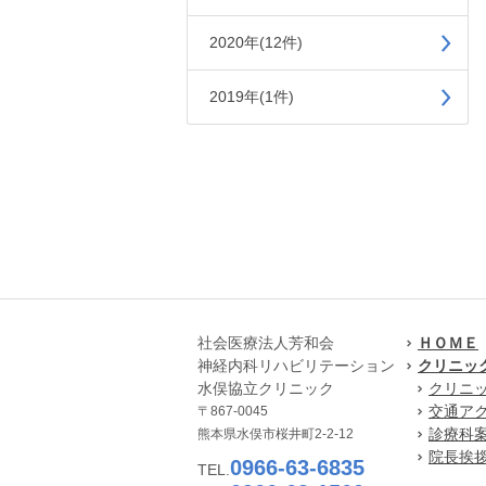
2020年(12件)
2019年(1件)
社会医療法人芳和会
ＨＯＭＥ
神経内科リハビリテーション
クリニッ
水俣協立クリニック
クリニ
交通ア
〒867-0045
診療科
熊本県水俣市桜井町2-2-12
院長挨
0966-63-6835
TEL.