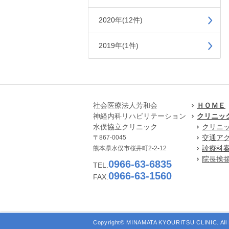
2020年(12件)
2019年(1件)
社会医療法人芳和会
ＨＯＭＥ
神経内科リハビリテーション
クリニッ
水俣協立クリニック
クリニ
交通ア
〒867-0045
診療科
熊本県水俣市桜井町2-2-12
院長挨
0966-63-6835
TEL.
0966-63-1560
FAX.
Copyright© MINAMATA KYOURITSU CLINIC. All 