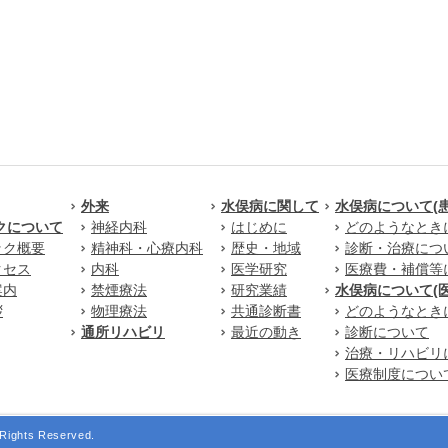
外来
水俣病に関して
水俣病について(
クについて
神経内科
はじめに
どのようなとき
ック概要
精神科・心療内科
歴史・地域
診断・治療につ
クセス
内科
医学研究
医療費・補償等
案内
禁煙療法
研究業績
水俣病について(
拶
物理療法
共通診断書
どのようなとき
通所リハビリ
最近の動き
診断について
治療・リハビリ
医療制度につい
Rights Reserved.